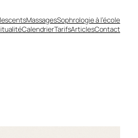
olescents
Massages
Sophrologie à l’école
itualité
Calendrier
Tarifs
Articles
Contact