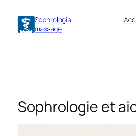
Aller
au
Sophrologie
Acc
contenu
massage
Sophrologie et ai