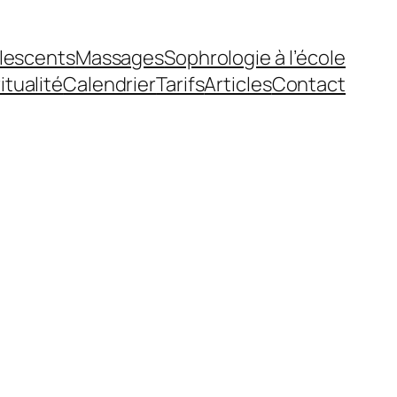
olescents
Massages
Sophrologie à l’école
itualité
Calendrier
Tarifs
Articles
Contact